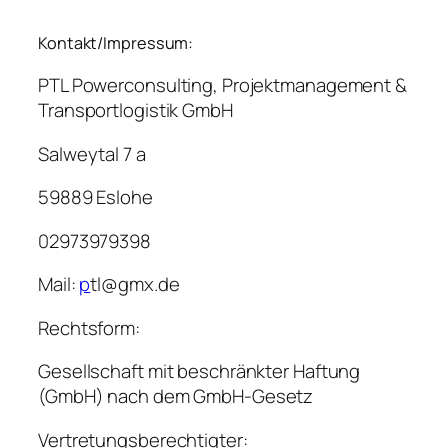
Kontakt/Impressum:
PTL Powerconsulting, Projektmanagement &
Transportlogistik GmbH
Salweytal 7 a
59889 Eslohe
02973979398
Mail:
p
tl@gmx.de
Rechtsform:
Gesellschaft mit beschränkter Haftung
(GmbH) nach dem GmbH-Gesetz
Vertretungsberechtigter: